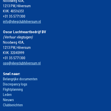
Noodweg 43A,
1213 PW, Hilversum
KVK: 40516351
+31 35 5771300
info@vliegclubhilversum.nl
Oscar Luchtvaartbedrijf BV
(Verhuur vliegtuigen)
Noodweg 43A,
1213 PW, Hilversum
KVK: 32045999
+31 35 5771300
ops@vliegclubhilversum.nl
Snel naar:
Belangrijke documenten
Discrepancy logs
Flightplanning
Leden
Nieuws
Clubberichten