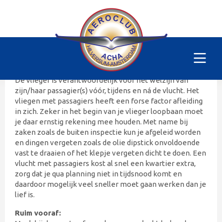
Vliegen met pax
Vliegen met passagiers.
Print
deze pagina
uit en bewaar in je vliegtas.
De vlieger is verantwoordelijk voor het welzijn van
zijn/haar passagier(s) vóór, tijdens en ná de vlucht. Het
vliegen met passagiers heeft een forse factor afleiding
in zich. Zeker in het begin van je vlieger loopbaan moet
je daar ernstig rekening mee houden. Met name bij
zaken zoals de buiten inspectie kun je afgeleid worden
en dingen vergeten zoals de olie dipstick onvoldoende
vast te draaien of het klepje vergeten dicht te doen. Een
vlucht met passagiers kost al snel een kwartier extra,
zorg dat je qua planning niet in tijdsnood komt en
daardoor mogelijk veel sneller moet gaan werken dan je
lief is.
Ruim vooraf: