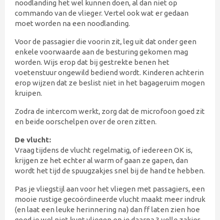
noodlanding het wel kunnen doen, al dan niet op
commando van de vlieger. Vertel ook wat er gedaan
moet worden na een noodlanding.
Voor de passagier die voorin zit, leg uit dat onder geen
enkele voorwaarde aan de besturing gekomen mag
worden. Wijs erop dat bij gestrekte benen het
voetenstuur ongewild bediend wordt. Kinderen achterin
erop wijzen dat ze beslist niet in het bagageruim mogen
kruipen.
Zodra de intercom werkt, zorg dat de microfoon goed zit
en beide oorschelpen over de oren zitten.
De vlucht:
Vraag tijdens de vlucht regelmatig, of iedereen OK is,
krijgen ze het echter al warm of gaan ze gapen, dan
wordt het tijd de spuugzakjes snel bij de hand te hebben.
Pas je vliegstijl aan voor het vliegen met passagiers, een
mooie rustige gecoördineerde vlucht maakt meer indruk
(en laat een leuke herinnering na) dan ff laten zien hoe
goed je wel niet kunt vliegen en je daarna 3 volle zakjes