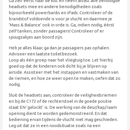
Ga zelf éérst naar de kist en neem alvast alle benodigde
headsets mee en andere benodigdheden zoals
bijvoorbeeld powerbanks en iPads. Controleer of de
brandstof voldoende is voor je vlucht en daarmee je
‘Mass & Balance’ ook in orde is. Ga, indien nodig, éérst
zelf tanken, zonder passagiers! Controleer of er
spuugzakjes aan boord zijn.
Heb je alles klaar, ga dan je passagiers pas ophalen.
Adviseer een laatste toiletbezoek.
Loop als één groep naar het vliegtuig toe. Let hierbij
goed op dat de kinderen ook dicht bij je blijven op
airside. Assisteer met het instappen en vastmaken van
de riemen, en hoe ze weer open te maken, oefen dat zo
nodig.
Sluit de headsets aan, controleer de veiligheidsriemen
en bij de C172 of de rechterstoel in de goede positie
staat EN ‘gelockt’ is. De werking van de deur/kap/raam
opening dient te worden gedemonstreerd. En dat
bediening ervan tijdens de vlucht niet mag geschieden.
Leg uit dat ze in een noodsituatie zoals na een