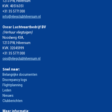
1213 PW, Hilversum
KVK: 40516351
+31 35 5771300
info@vliegclubhilversum.nl
Oscar Luchtvaartbedrijf BV
(Verhuur vliegtuigen)
Noodweg 43A,
1213 PW, Hilversum
KVK: 32045999
+31 35 5771300
ops@vliegclubhilversum.nl
Snel naar:
Belangrijke documenten
Discrepancy logs
Flightplanning
Leden
Nieuws
Clubberichten
Meer informatie: