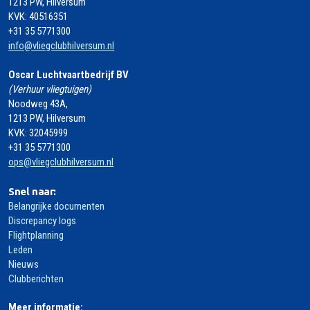
1213 PW, Hilversum
KVK: 40516351
+31 35 5771300
info@vliegclubhilversum.nl
Oscar Luchtvaartbedrijf BV
(Verhuur vliegtuigen)
Noodweg 43A,
1213 PW, Hilversum
KVK: 32045999
+31 35 5771300
ops@vliegclubhilversum.nl
Snel naar:
Belangrijke documenten
Discrepancy logs
Flightplanning
Leden
Nieuws
Clubberichten
Meer informatie: