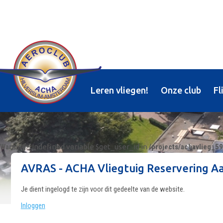
Leren vliegen!
Onze club
Fl
Warning
: Undefined variable $get_user_id in
/projects/achavlieg_5
AVRAS - ACHA Vliegtuig Reservering A
Je dient ingelogd te zijn voor dit gedeelte van de website.
Inloggen