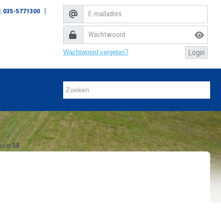
: 035-5771300
Wachtwoord vergeten?
line
38