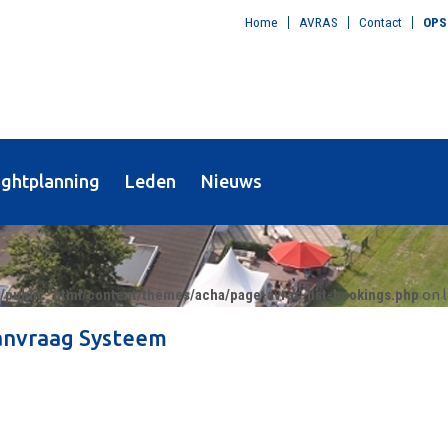
Home
AVRAS
Contact
OPS
ightplanning
Leden
Nieuws
9/public_html/content/themes/acha/page-avras-list-bookings.php
on 
anvraag Systeem