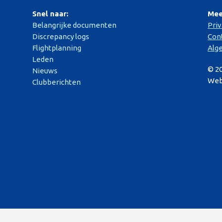
Snel naar:
Mee
Belangrijke documenten
Pri
Discrepancy logs
Con
Flightplanning
Alg
Leden
© 2
Nieuws
Web
Clubberichten