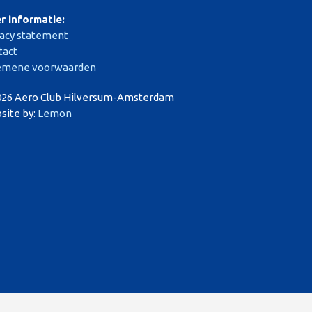
r informatie:
vacy statement
tact
emene voorwaarden
026 Aero Club Hilversum-Amsterdam
site by:
Lemon