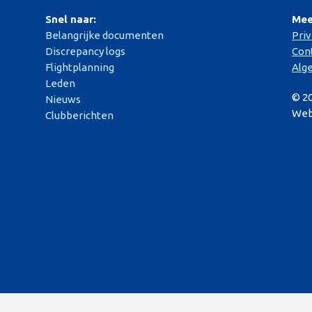
Snel naar:
Mee
Belangrijke documenten
Pri
Discrepancy logs
Con
Flightplanning
Alg
Leden
© 2
Nieuws
Web
Clubberichten