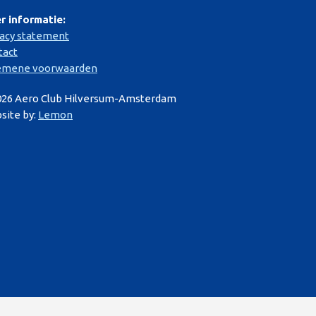
r informatie:
vacy statement
tact
emene voorwaarden
026 Aero Club Hilversum-Amsterdam
site by:
Lemon