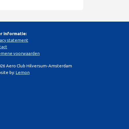
r informatie:
vacy statement
tact
emene voorwaarden
026 Aero Club Hilversum-Amsterdam
site by:
Lemon