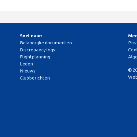
Snel naar:
Mee
Belangrijke documenten
Pri
Discrepancy logs
Con
Flightplanning
Alg
Leden
© 2
Nieuws
Web
Clubberichten