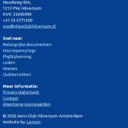
Noodweg 43A,
1213 PW, Hilversum
KVK: 32045999
+31 35 5771300
ops@vliegclubhilversum.nl
Snel naar:
Belangrijke documenten
Discrepancy logs
Flightplanning
Leden
Nieuws
Clubberichten
Meer informatie:
Privacy statement
Contact
Algemene voorwaarden
© 2026 Aero Club Hilversum-Amsterdam
Website by:
Lemon