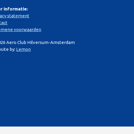
r informatie:
vacy statement
tact
emene voorwaarden
026 Aero Club Hilversum-Amsterdam
site by:
Lemon