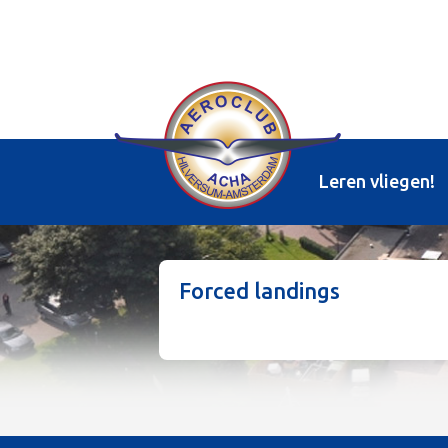
Leren vliegen!
Forced landings