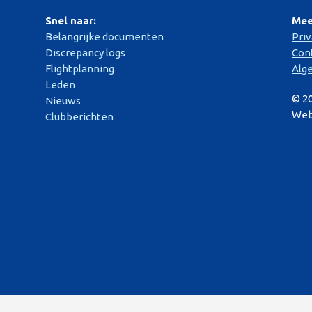
Snel naar:
Mee
Belangrijke documenten
Pri
Discrepancy logs
Con
Flightplanning
Alg
Leden
© 2
Nieuws
Web
Clubberichten