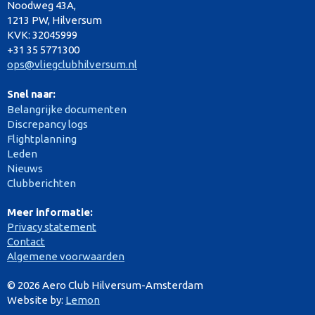
Noodweg 43A,
1213 PW, Hilversum
KVK: 32045999
+31 35 5771300
ops@vliegclubhilversum.nl
Snel naar:
Belangrijke documenten
Discrepancy logs
Flightplanning
Leden
Nieuws
Clubberichten
Meer informatie:
Privacy statement
Contact
Algemene voorwaarden
© 2026 Aero Club Hilversum-Amsterdam
Website by:
Lemon