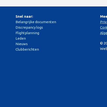
Snel naar:
Mee
Belangrijke documenten
Pri
Discrepancy logs
Con
Flightplanning
Alg
Leden
© 2
Nieuws
Web
Clubberichten