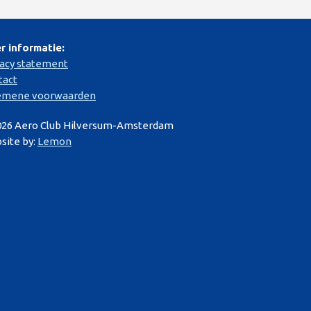
r informatie:
vacy statement
tact
emene voorwaarden
026 Aero Club Hilversum-Amsterdam
site by:
Lemon