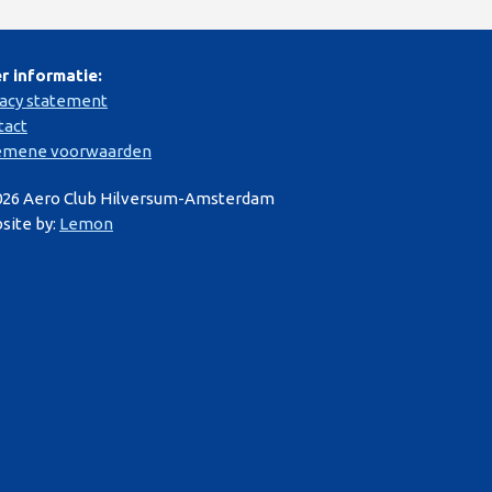
r informatie:
vacy statement
tact
emene voorwaarden
026 Aero Club Hilversum-Amsterdam
site by:
Lemon