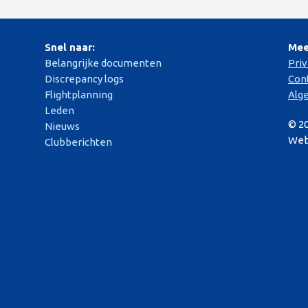
Snel naar:
Mee
Belangrijke documenten
Pri
Discrepancy logs
Con
Flightplanning
Alg
Leden
© 2
Nieuws
Web
Clubberichten