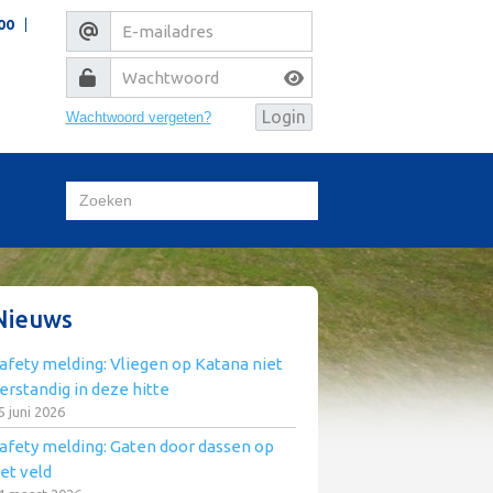
00
Wachtwoord vergeten?
Nieuws
afety melding: Vliegen op Katana niet
erstandig in deze hitte
5 juni 2026
afety melding: Gaten door dassen op
et veld