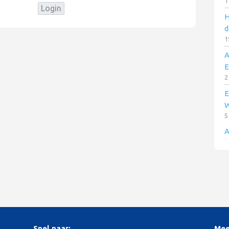
1
H
d
1
A
E
2
E
W
5
A
Snel naar:
Mee