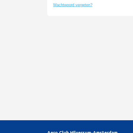
Wachtwoord vergeten?
Aero Club Hilversum-Amsterdam