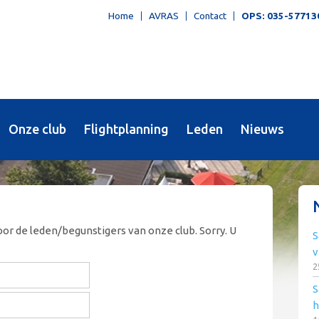
Home
AVRAS
Contact
OPS: 035-57713
Onze club
Flightplanning
Leden
Nieuws
oor de leden/begunstigers van onze club. Sorry. U
S
v
2
S
h