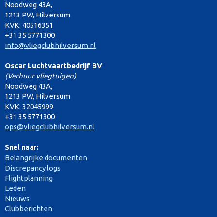
Noodweg 43A,
1213 PW, Hilversum
KVK: 40516351
+31 35 5771300
info@vliegclubhilversum.nl
Oscar Luchtvaartbedrijf BV
(Verhuur vliegtuigen)
Noodweg 43A,
1213 PW, Hilversum
KVK: 32045999
+31 35 5771300
ops@vliegclubhilversum.nl
Snel naar:
Belangrijke documenten
Discrepancy logs
Flightplanning
Leden
Nieuws
Clubberichten