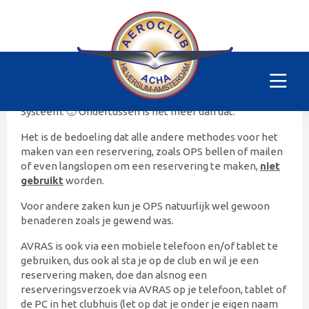
AVRAS – Uitleg
Een vliegtuig reserveren doe je in
AVRAS
.
AVRAS staat voor ACHA Vliegtuig Reservering Aanvraag
Systeem. 🙂 Ondertussen is het meer dan dat.
Het is de bedoeling dat alle andere methodes voor het
maken van een reservering, zoals OPS bellen of mailen
of even langslopen om een reservering te maken,
niet
gebruikt
worden.
Voor andere zaken kun je OPS natuurlijk wel gewoon
benaderen zoals je gewend was.
AVRAS is ook via een mobiele telefoon en/of tablet te
gebruiken, dus ook al sta je op de club en wil je een
reservering maken, doe dan alsnog een
reserveringsverzoek via AVRAS op je telefoon, tablet of
de PC in het clubhuis (let op dat je onder je eigen naam