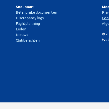
Snel naar:
Mee
Belangrijke documenten
Pri
Discrepancy logs
Con
Flightplanning
Alg
Leden
© 2
Nieuws
Web
Clubberichten