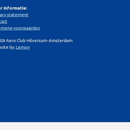
r informatie:
vacy statement
tact
emene voorwaarden
026 Aero Club Hilversum-Amsterdam
site by:
Lemon