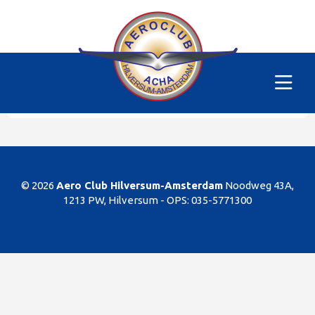
Alle vliegtuigen
|
PH-SKM
Helaas
Dit gedeelte van de website is alleen voor de
leden/begunstigers van onze club. Sorry. U kunt
natuurlijk altijd lid worden!
© 2026
Aero Club Hilversum-Amsterdam
Noodweg 43A,
1213 PW, Hilversum -
OPS: 035-5771300