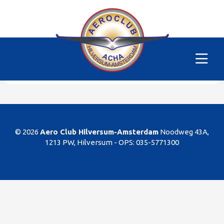
Alle vliegtuigen
|
PH-DON
Helaas
Dit gedeelte van de website is alleen voor de
leden/begunstigers van onze club. Sorry. U kunt
natuurlijk altijd lid worden!
© 2026
Aero Club Hilversum-Amsterdam
Noodweg 43A,
1213 PW, Hilversum -
OPS: 035-5771300