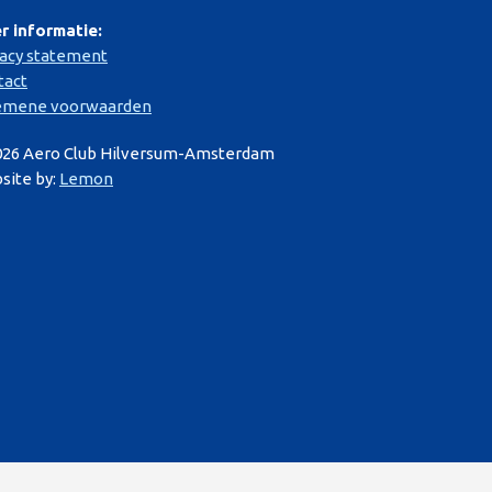
r informatie:
vacy statement
tact
emene voorwaarden
026 Aero Club Hilversum-Amsterdam
site by:
Lemon