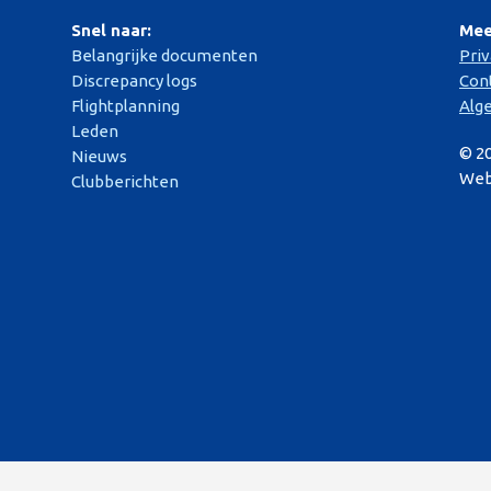
Snel naar:
Mee
Belangrijke documenten
Pri
Discrepancy logs
Con
Flightplanning
Alg
Leden
© 2
Nieuws
Web
Clubberichten