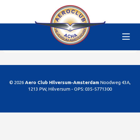
Alle vliegtuigen
|
PH-SKC
Helaas
Dit gedeelte van de website is alleen voor de
leden/begunstigers van onze club. Sorry. U kunt
natuurlijk altijd lid worden!
© 2026
Aero Club Hilversum-Amsterdam
Noodweg 43A,
1213 PW, Hilversum -
OPS: 035-5771300