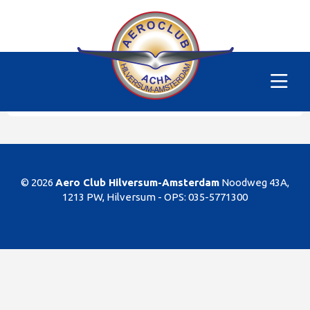
Alle vliegtuigen
|
PH-MFT
Helaas
Dit gedeelte van de website is alleen voor de
leden/begunstigers van onze club. Sorry. U kunt
natuurlijk altijd lid worden!
© 2026
Aero Club Hilversum-Amsterdam
Noodweg 43A,
1213 PW, Hilversum -
OPS: 035-5771300