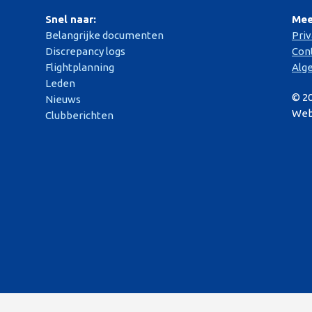
Snel naar:
Mee
Belangrijke documenten
Pri
Discrepancy logs
Con
Flightplanning
Alg
Leden
© 2
Nieuws
Web
Clubberichten