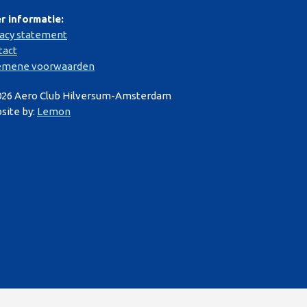
r informatie:
vacy statement
tact
emene voorwaarden
026 Aero Club Hilversum-Amsterdam
site by:
Lemon