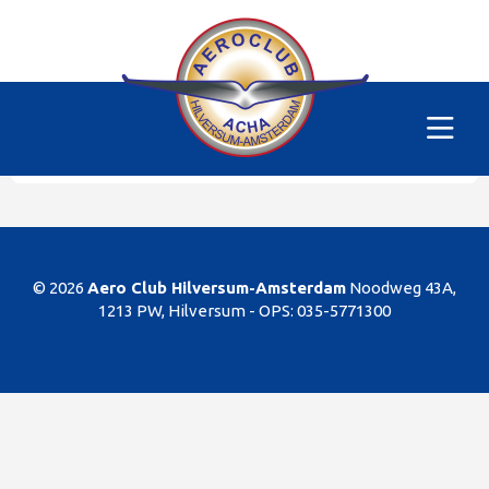
Alle vliegtuigen
|
PH-DON
Helaas
Dit gedeelte van de website is alleen voor de
leden/begunstigers van onze club. Sorry. U kunt
natuurlijk altijd lid worden!
© 2026
Aero Club Hilversum-Amsterdam
Noodweg 43A,
1213 PW, Hilversum -
OPS: 035-5771300