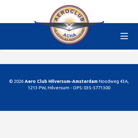
Alle vliegtuigen
|
PH-MFT
Helaas
Dit gedeelte van de website is alleen voor de
leden/begunstigers van onze club. Sorry. U kunt
natuurlijk altijd lid worden!
© 2026
Aero Club Hilversum-Amsterdam
Noodweg 43A,
1213 PW, Hilversum -
OPS: 035-5771300