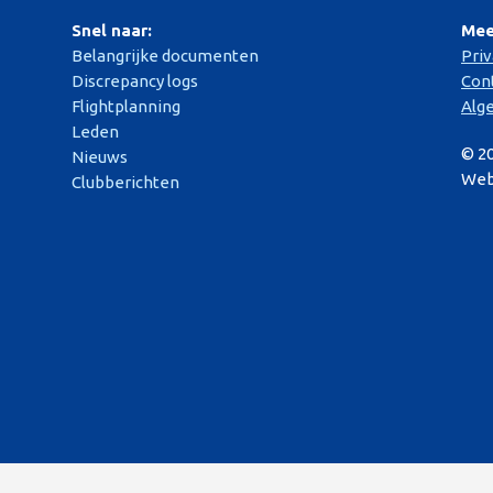
Snel naar:
Mee
Belangrijke documenten
Pri
Discrepancy logs
Con
Flightplanning
Alg
Leden
© 2
Nieuws
Web
Clubberichten