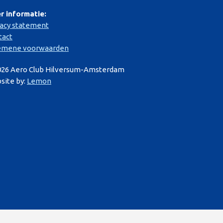
r informatie:
vacy statement
tact
emene voorwaarden
026 Aero Club Hilversum-Amsterdam
site by:
Lemon