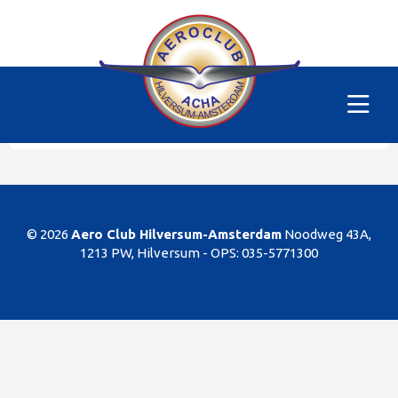
Alle vliegtuigen
|
PH-SKC
Helaas
Dit gedeelte van de website is alleen voor de
leden/begunstigers van onze club. Sorry. U kunt
natuurlijk altijd lid worden!
© 2026
Aero Club Hilversum-Amsterdam
Noodweg 43A,
1213 PW, Hilversum -
OPS: 035-5771300