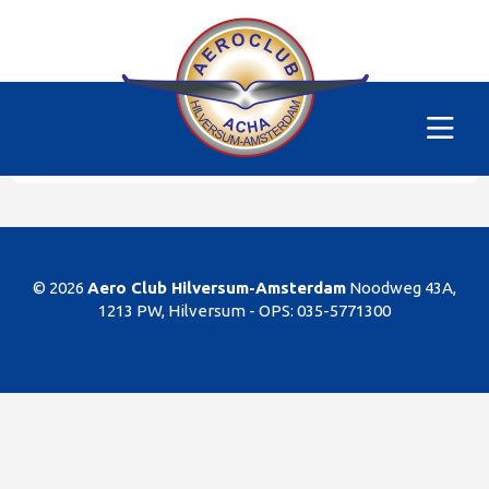
Alle vliegtuigen
|
PH-SKC
Helaas
Dit gedeelte van de website is alleen voor de
leden/begunstigers van onze club. Sorry. U kunt
natuurlijk altijd lid worden!
© 2026
Aero Club Hilversum-Amsterdam
Noodweg 43A,
1213 PW, Hilversum -
OPS: 035-5771300