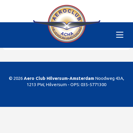
Alle vliegtuigen
|
PH-SKC
Helaas
Dit gedeelte van de website is alleen voor de
leden/begunstigers van onze club. Sorry. U kunt
natuurlijk altijd lid worden!
© 2026
Aero Club Hilversum-Amsterdam
Noodweg 43A,
1213 PW, Hilversum -
OPS: 035-5771300