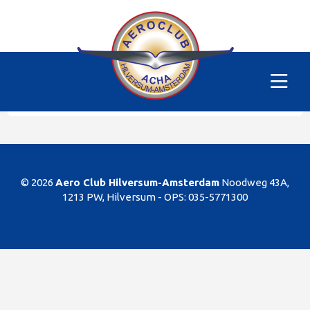
Alle vliegtuigen
|
PH-SKM
Helaas
Dit gedeelte van de website is alleen voor de
leden/begunstigers van onze club. Sorry. U kunt
natuurlijk altijd lid worden!
© 2026
Aero Club Hilversum-Amsterdam
Noodweg 43A,
1213 PW, Hilversum -
OPS: 035-5771300