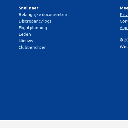
Snel naar:
Mee
Belangrijke documenten
Pri
Discrepancy logs
Con
Flightplanning
Alg
Leden
© 2
Nieuws
Web
Clubberichten