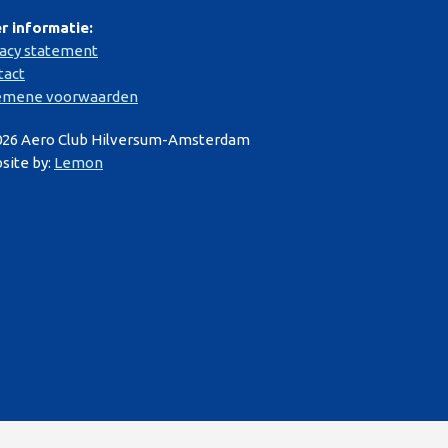
r informatie:
vacy statement
tact
emene voorwaarden
026 Aero Club Hilversum-Amsterdam
site by:
Lemon