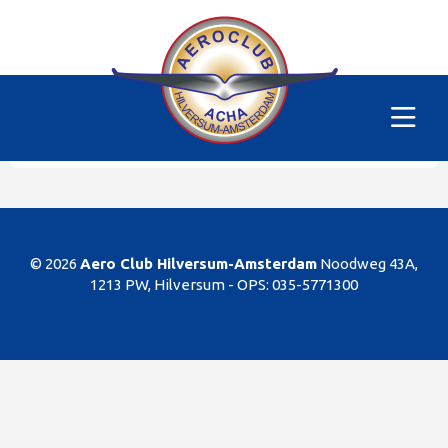
Alle vliegtuigen
|
PH-SKC
Helaas
Dit gedeelte van de website is alleen voor de
leden/begunstigers van onze club. Sorry. U kunt
natuurlijk altijd lid worden!
© 2026
Aero Club Hilversum-Amsterdam
Noodweg 43A,
1213 PW, Hilversum -
OPS: 035-5771300