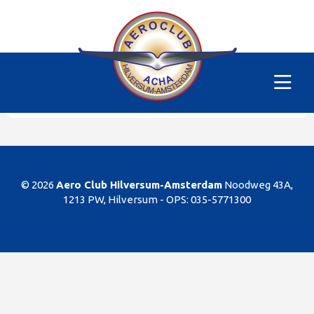
Alle vliegtuigen
|
PH-SKC
Helaas
Dit gedeelte van de website is alleen voor de
leden/begunstigers van onze club. Sorry. U kunt
natuurlijk altijd lid worden!
© 2026
Aero Club Hilversum-Amsterdam
Noodweg 43A,
1213 PW, Hilversum -
OPS: 035-5771300