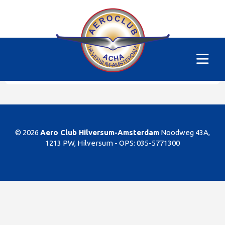
Alle vliegtuigen
|
PH-SKM
Helaas
Dit gedeelte van de website is alleen voor de
leden/begunstigers van onze club. Sorry. U kunt
natuurlijk altijd lid worden!
© 2026
Aero Club Hilversum-Amsterdam
Noodweg 43A,
1213 PW, Hilversum -
OPS: 035-5771300