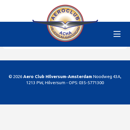
Alle vliegtuigen
|
PH-SKM
Helaas
Dit gedeelte van de website is alleen voor de
leden/begunstigers van onze club. Sorry. U kunt
natuurlijk altijd lid worden!
© 2026
Aero Club Hilversum-Amsterdam
Noodweg 43A,
1213 PW, Hilversum -
OPS: 035-5771300