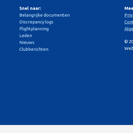
Snel naar:
Mee
Belangrijke documenten
Pri
Discrepancy logs
Con
Flightplanning
Alg
Leden
© 2
Nieuws
Web
Clubberichten