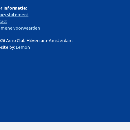
r informatie:
vacy statement
tact
emene voorwaarden
026 Aero Club Hilversum-Amsterdam
site by:
Lemon