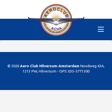
Alle vliegtuigen
|
PH-MFT
Helaas
Dit gedeelte van de website is alleen voor de
leden/begunstigers van onze club. Sorry. U kunt
natuurlijk altijd lid worden!
© 2026
Aero Club Hilversum-Amsterdam
Noodweg 43A,
1213 PW, Hilversum -
OPS: 035-5771300