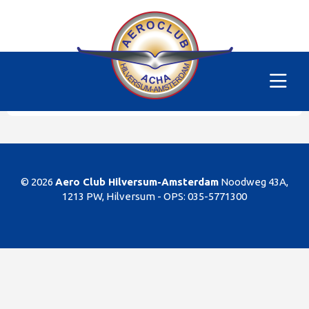
Alle vliegtuigen
|
PH-DON
Helaas
Dit gedeelte van de website is alleen voor de
leden/begunstigers van onze club. Sorry. U kunt
natuurlijk altijd lid worden!
© 2026
Aero Club Hilversum-Amsterdam
Noodweg 43A,
1213 PW, Hilversum -
OPS: 035-5771300