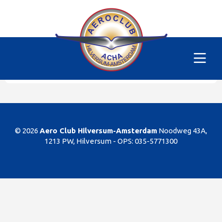
Alle vliegtuigen
|
PH-SKC
Helaas
Dit gedeelte van de website is alleen voor de
leden/begunstigers van onze club. Sorry. U kunt
natuurlijk altijd lid worden!
© 2026
Aero Club Hilversum-Amsterdam
Noodweg 43A,
1213 PW, Hilversum -
OPS: 035-5771300