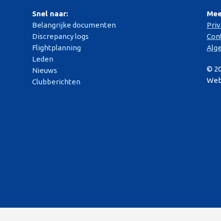
Snel naar:
Mee
Belangrijke documenten
Pri
Discrepancy logs
Con
Flightplanning
Alg
Leden
© 2
Nieuws
Web
Clubberichten