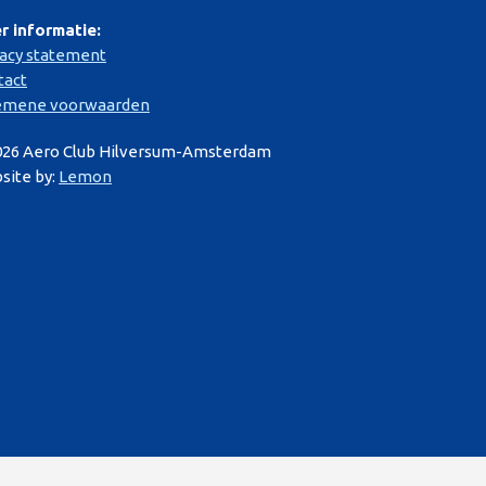
r informatie:
vacy statement
tact
emene voorwaarden
026 Aero Club Hilversum-Amsterdam
site by:
Lemon