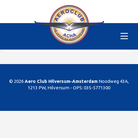
Alle vliegtuigen
|
PH-SKC
Helaas
Dit gedeelte van de website is alleen voor de
leden/begunstigers van onze club. Sorry. U kunt
natuurlijk altijd lid worden!
© 2026
Aero Club Hilversum-Amsterdam
Noodweg 43A,
1213 PW, Hilversum -
OPS: 035-5771300