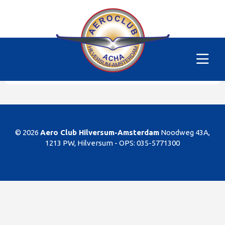
Alle vliegtuigen
|
PH-SKM
Helaas
Dit gedeelte van de website is alleen voor de
leden/begunstigers van onze club. Sorry. U kunt
natuurlijk altijd lid worden!
© 2026
Aero Club Hilversum-Amsterdam
Noodweg 43A,
1213 PW, Hilversum -
OPS: 035-5771300