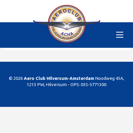
Alle vliegtuigen
|
PH-SKM
Helaas
Dit gedeelte van de website is alleen voor de
leden/begunstigers van onze club. Sorry. U kunt
natuurlijk altijd lid worden!
© 2026
Aero Club Hilversum-Amsterdam
Noodweg 43A,
1213 PW, Hilversum -
OPS: 035-5771300