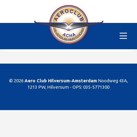
Alle vliegtuigen
|
PH-SKM
Helaas
Dit gedeelte van de website is alleen voor de
leden/begunstigers van onze club. Sorry. U kunt
natuurlijk altijd lid worden!
© 2026
Aero Club Hilversum-Amsterdam
Noodweg 43A,
1213 PW, Hilversum -
OPS: 035-5771300