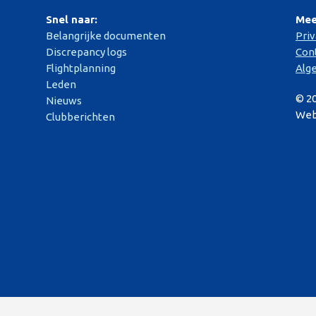
Snel naar:
Mee
Belangrijke documenten
Pri
Discrepancy logs
Con
Flightplanning
Alg
Leden
© 2
Nieuws
Web
Clubberichten