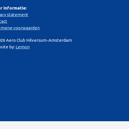
r informatie:
vacy statement
tact
emene voorwaarden
026 Aero Club Hilversum-Amsterdam
site by:
Lemon