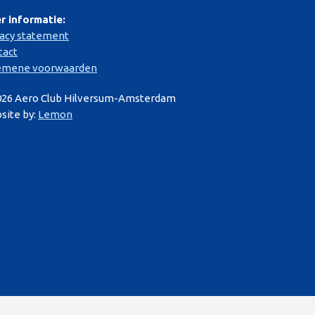
r informatie:
vacy statement
tact
emene voorwaarden
026 Aero Club Hilversum-Amsterdam
site by:
Lemon