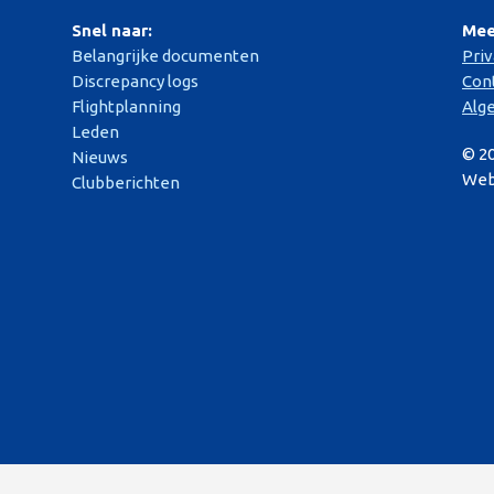
Snel naar:
Mee
Belangrijke documenten
Pri
Discrepancy logs
Con
Flightplanning
Alg
Leden
© 2
Nieuws
Web
Clubberichten