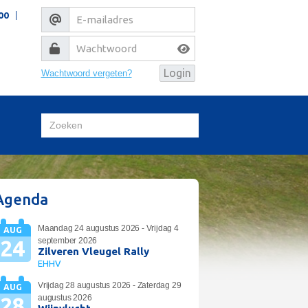
00
Wachtwoord vergeten?
Agenda
Maandag 24 augustus 2026 - Vrijdag 4
AUG
24
september 2026
Zilveren Vleugel Rally
EHHV
Vrijdag 28 augustus 2026 - Zaterdag 29
AUG
28
augustus 2026