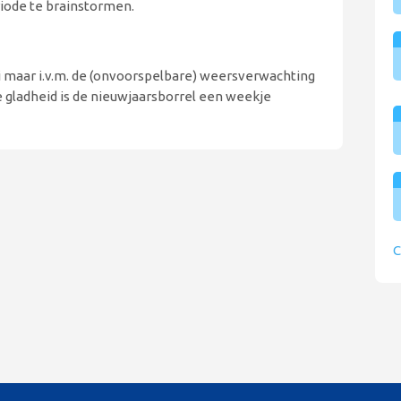
iode te brainstormen.
i maar i.v.m. de (onvoorspelbare) weersverwachting
gladheid is de nieuwjaarsborrel een weekje
C