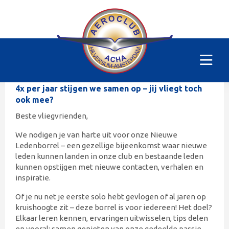
Nieuwe Ledenborrel
Zaterdag 28 november 2026
16:30 uur
ACHA Clubhuis
4x per jaar stijgen we samen op – jij vliegt toch
ook mee?
Beste vliegvrienden,
We nodigen je van harte uit voor onze Nieuwe
Ledenborrel – een gezellige bijeenkomst waar nieuwe
leden kunnen landen in onze club en bestaande leden
kunnen opstijgen met nieuwe contacten, verhalen en
inspiratie.
Of je nu net je eerste solo hebt gevlogen of al jaren op
kruishoogte zit – deze borrel is voor iedereen! Het doel?
Elkaar leren kennen, ervaringen uitwisselen, tips delen
en vooral: samen genieten van onze gedeelde passie