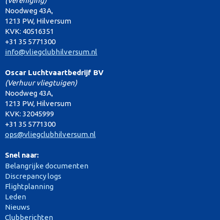
(Vereniging)
Noodweg 43A,
1213 PW, Hilversum
KVK: 40516351
+31 35 5771300
info@vliegclubhilversum.nl
Oscar Luchtvaartbedrijf BV
(Verhuur vliegtuigen)
Noodweg 43A,
1213 PW, Hilversum
KVK: 32045999
+31 35 5771300
ops@vliegclubhilversum.nl
Snel naar:
Belangrijke documenten
Discrepancy logs
Flightplanning
Leden
Nieuws
Clubberichten