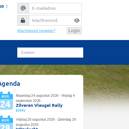
00
Wachtwoord vergeten?
Agenda
Maandag 24 augustus 2026 - Vrijdag 4
AUG
24
september 2026
Zilveren Vleugel Rally
EHHV
Vrijdag 28 augustus 2026 - Zaterdag 29
AUG
28
augustus 2026