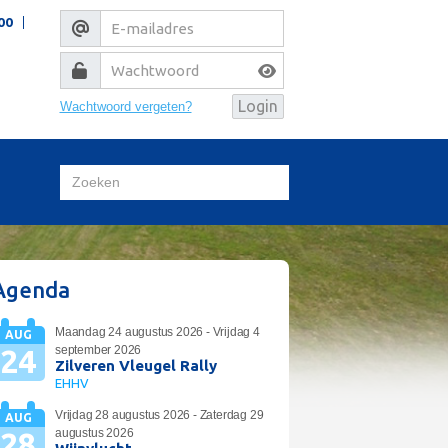
00
Wachtwoord vergeten?
Agenda
Maandag 24 augustus 2026 - Vrijdag 4
AUG
24
september 2026
Zilveren Vleugel Rally
EHHV
Vrijdag 28 augustus 2026 - Zaterdag 29
AUG
28
augustus 2026