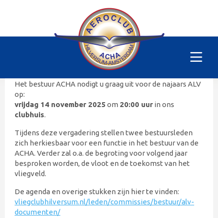
Najaars ALV
Vrijdag 14 november 2025
20:00 uur
ACHA Clubhuis
Het bestuur ACHA nodigt u graag uit voor de najaars ALV
op:
vrijdag 14 november 2025
om
20:00 uur
in ons
clubhuis
.
Tijdens deze vergadering stellen twee bestuursleden
zich herkiesbaar voor een functie in het bestuur van de
ACHA. Verder zal o.a. de begroting voor volgend jaar
besproken worden, de vloot en de toekomst van het
vliegveld.
De agenda en overige stukken zijn hier te vinden:
vliegclubhilversum.nl/leden/commissies/bestuur/alv-
documenten/