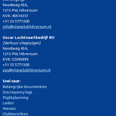
Noodweg 43A,
1213 PW, Hilversum
KVK: 40516351
+31 35 5771300
info@vliegclubhilversum.nl
Oscar Luchtvaartbedrijf BV
(Verhuur vliegtuigen)
Noodweg 43A,
1213 PW, Hilversum
KVK: 32045999
+31 35 5771300
ops@vliegclubhilversum.nl
Snel naar:
Belangrijke documenten
Discrepancy logs
Flightplanning
Leden
Nieuws
Clubberichten